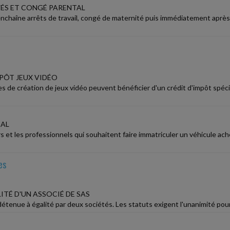
ÉS ET CONGÉ PARENTAL
enchaîne arrêts de travail, congé de maternité puis immédiatement après
MPÔT JEUX VIDÉO
es de création de jeux vidéo peuvent bénéficier d'un crédit d'impôt spéc
CAL
ers et les professionnels qui souhaitent faire immatriculer un véhicule 
es
ITÉ D'UN ASSOCIÉ DE SAS
tenue à égalité par deux sociétés. Les statuts exigent l'unanimité pour l