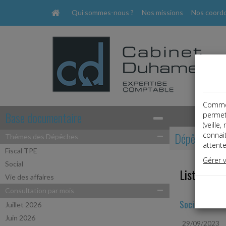
Qui sommes-nous ?
Nos missions
Nos coord
Comme t
Base documentaire
permet
(veille
Dépêches
connai
Thémes des Dépêches
attente
Fiscal TPE
Gérer 
Social
Liste des 
Vie des affaires
Consultation par mois
Social
Juillet 2026
Juin 2026
29/09/2023