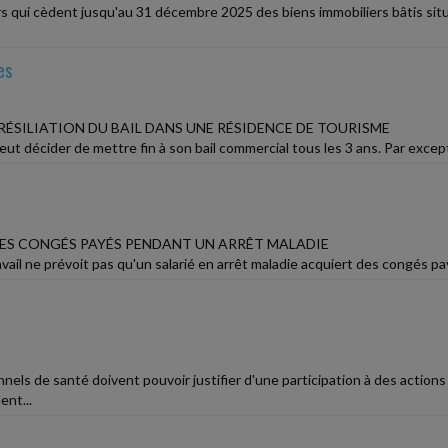
ers qui cèdent jusqu'au 31 décembre 2025 des biens immobiliers bâtis si
es
RÉSILIATION DU BAIL DANS UNE RÉSIDENCE DE TOURISME
eut décider de mettre fin à son bail commercial tous les 3 ans. Par exceptio
ES CONGÉS PAYÉS PENDANT UN ARRÊT MALADIE
vail ne prévoit pas qu'un salarié en arrêt maladie acquiert des congés pay
nels de santé doivent pouvoir justifier d'une participation à des action
nt...