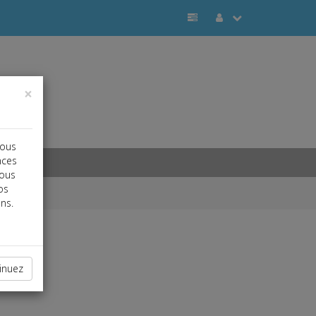
×
vous
nces
vous
os
ns.
inuez