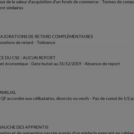
se de la valeur d'acquisition d'un fonds de commerce - Termes de compar
nt similaires
MAJORATIONS DE RETARD COMPLÉMENTAIRES
rations de retard - Tolérance
CE DU CSE : AUCUN REPORT
 et économique - Date butoir au 31/12/2019 - Absence de report
AMILIAL
 QF accordée aux célibataires, divorcés ou veufs - Pas de cumul de 1/2 p
MBAUCHE DES APPRENTIS
rmation et de prévention passée auprès d'un médecin exerçant en cabinet