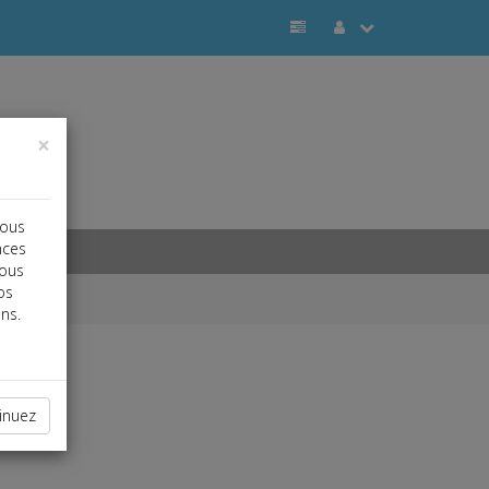
×
vous
nces
vous
os
ns.
inuez