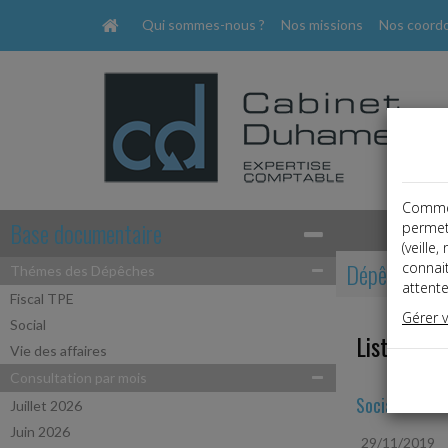
Qui sommes-nous ?
Nos missions
Nos coord
Comme t
Base documentaire
permet
(veille
Dépêches
connai
Thémes des Dépêches
attente
Fiscal TPE
Gérer 
Social
Liste des 
Vie des affaires
Consultation par mois
Social
Juillet 2026
Juin 2026
29/11/2019