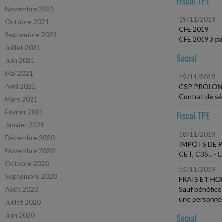
Fiscal TPE
Novembre 2021
19/11/2019
Octobre 2021
CFE 2019
Septembre 2021
CFE 2019 à pa
Juillet 2021
Social
Juin 2021
Mai 2021
19/11/2019
Avril 2021
CSP PROLONG
Contrat de séc
Mars 2021
Février 2021
Fiscal TPE
Janvier 2021
18/11/2019
Décembre 2020
IMPÔTS DE
Novembre 2020
CET, C3S... - 
Octobre 2020
15/11/2019
Septembre 2020
FRAIS ET H
Août 2020
Sauf bénéfice 
une personne 
Juillet 2020
Juin 2020
Social