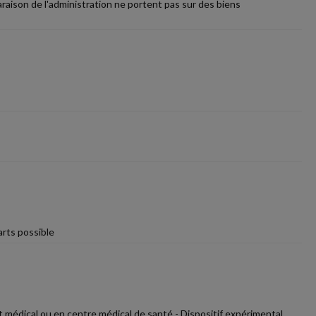
aison de l'administration ne portent pas sur des biens
arts possible
 médical ou en centre médical de santé - Dispositif expérimental