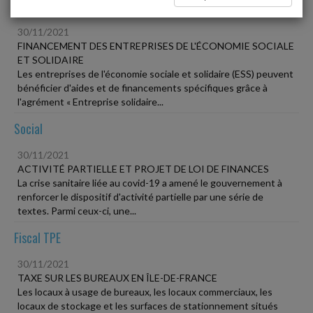
Vie des affaires
30/11/2021
FINANCEMENT DES ENTREPRISES DE L'ÉCONOMIE SOCIALE
ET SOLIDAIRE
Les entreprises de l'économie sociale et solidaire (ESS) peuvent
bénéficier d'aides et de financements spécifiques grâce à
l'agrément « Entreprise solidaire...
Social
30/11/2021
ACTIVITÉ PARTIELLE ET PROJET DE LOI DE FINANCES
La crise sanitaire liée au covid-19 a amené le gouvernement à
renforcer le dispositif d'activité partielle par une série de
textes. Parmi ceux-ci, une...
Fiscal TPE
30/11/2021
TAXE SUR LES BUREAUX EN ÎLE-DE-FRANCE
Les locaux à usage de bureaux, les locaux commerciaux, les
locaux de stockage et les surfaces de stationnement situés