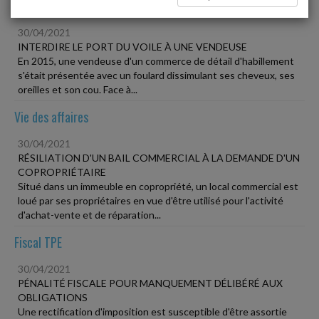
Social
30/04/2021
INTERDIRE LE PORT DU VOILE À UNE VENDEUSE
En 2015, une vendeuse d'un commerce de détail d'habillement
s'était présentée avec un foulard dissimulant ses cheveux, ses
oreilles et son cou. Face à...
Vie des affaires
30/04/2021
RÉSILIATION D'UN BAIL COMMERCIAL À LA DEMANDE D'UN
COPROPRIÉTAIRE
Situé dans un immeuble en copropriété, un local commercial est
loué par ses propriétaires en vue d'être utilisé pour l'activité
d'achat-vente et de réparation...
Fiscal TPE
30/04/2021
PÉNALITÉ FISCALE POUR MANQUEMENT DÉLIBÉRÉ AUX
OBLIGATIONS
Une rectification d'imposition est susceptible d'être assortie