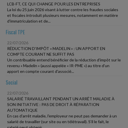
LCB-FT, CE QUI CHANGE POUR LES ENTREPRISES
La loi du 25 juin 2026 visant à lutter contre les fraudes sociales
et fiscales introduit plusieurs mesures, notamment en matière
d'immatriculation et de...
Fiscal TPE
22/07/2026
RÉDUCTION D'IMPÔT « MADELIN » : UN APPORT EN
COMPTE COURANT NE SUFFIT PAS
Un contribuable entend bénéficier de la réduction d'impôt sur le
revenu « Madelin » (aussi appelée « IR-PME ») au titre d'un
apport en compte courant d'associé...
Social
22/07/2026
SALARIÉ TRAVAILLANT PENDANT UN ARRÊT MALADIE À
SON INITIATIVE : PAS DE DROIT À RÉPARATION
AUTOMATIQUE
En cas d'arrêt maladie, l'employeur ne peut pas demander à un
salarié de travailler (sur site ou en télétravail). S'il le fait, le
salarié peut obtenir...