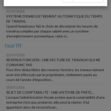
Social
31/07/2026
SYSTÈME D'ENREGISTREMENT AUTOMATIQUE DU TEMPS
DE TRAVAIL
Quand l'employeur fait le choix de décompter les heures de
travail accomplies par chaque salarié avec un système
d'enregistrement automatique, celui-ci...
Fiscal TPE
31/07/2026
REVENUS FONCIERS : UNE FACTURE DE TRAVAUX QUI NE
CONVAINC PAS
Pour être déductibles des revenus fonciers, les travaux doivent
avoir été effectués par le propriétaire, réellement payés au
cours de l'année d'imposition...
30/07/2026
REJET DE COMPTABILITÉ : UNE HISTOIRE DE PINTE...
Lorsque l'administration fiscale estime que la comptabilité d'une
entreprise n'est pas probante, elle peut la rejeter. Il lui
appartient alors de reconstituer...