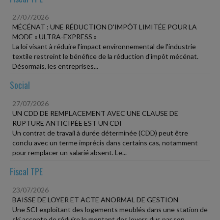
27/07/2026
MÉCÉNAT : UNE RÉDUCTION D'IMPÔT LIMITÉE POUR LA
MODE « ULTRA-EXPRESS »
La loi visant à réduire l'impact environnemental de l'industrie
textile restreint le bénéfice de la réduction d'impôt mécénat.
Désormais, les entreprises...
Social
27/07/2026
UN CDD DE REMPLACEMENT AVEC UNE CLAUSE DE
RUPTURE ANTICIPÉE EST UN CDI
Un contrat de travail à durée déterminée (CDD) peut être
conclu avec un terme imprécis dans certains cas, notamment
pour remplacer un salarié absent. Le...
Fiscal TPE
23/07/2026
BAISSE DE LOYER ET ACTE ANORMAL DE GESTION
Une SCI exploitant des logements meublés dans une station de
ski accepte de réduire le montant des loyers dus par son