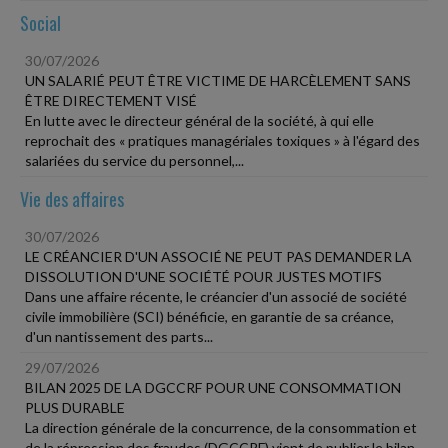
Social
30/07/2026
UN SALARIÉ PEUT ÊTRE VICTIME DE HARCÈLEMENT SANS
ÊTRE DIRECTEMENT VISÉ
En lutte avec le directeur général de la société, à qui elle
reprochait des « pratiques managériales toxiques » à l'égard des
salariées du service du personnel,...
Vie des affaires
30/07/2026
LE CRÉANCIER D'UN ASSOCIÉ NE PEUT PAS DEMANDER LA
DISSOLUTION D'UNE SOCIÉTÉ POUR JUSTES MOTIFS
Dans une affaire récente, le créancier d'un associé de société
civile immobilière (SCI) bénéficie, en garantie de sa créance,
d'un nantissement des parts...
29/07/2026
BILAN 2025 DE LA DGCCRF POUR UNE CONSOMMATION
PLUS DURABLE
La direction générale de la concurrence, de la consommation et
de la répression des fraudes (DGCCRF) vient de publier le bilan